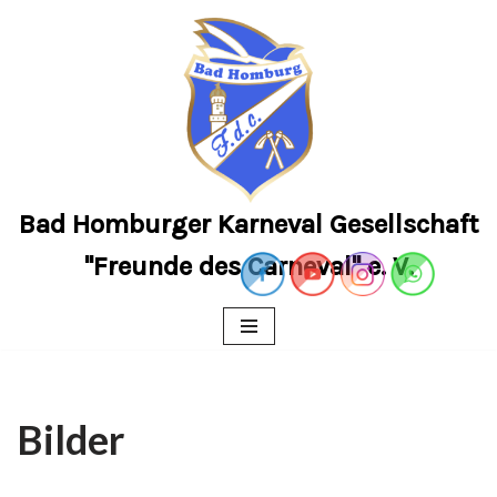
Zum
Inhalt
springen
Bad Homburger Karneval Gesellschaft
"Freunde des Carneval" e. V.
Bilder