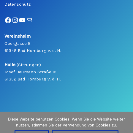
Datenschutz
Vereinsheim
Obergasse 8
61348 Bad Homburg v. d. H.
Halle
(Sitzungen)
Josef-Baumann-Straße 15
61352 Bad Homburg v. d. H.
Diese Website benutzen Cookies. Wenn Sie die Website weiter
nutzen, stimmen Sie der Verwendung von Cookies zu.
Copyright
©
2026 Bad Homburger Karneval Gesellschaft