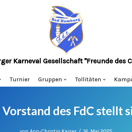
r Karneval Gesellschaft "Freunde des Ca
Turnier
Gruppen
Tollitäten
Kamp
Vorstand des FdC stellt s
von
Ann-Christin Kaiser
16. Mai 2025