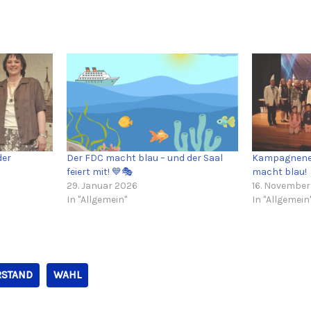
der
Der FDC macht blau – und der Saal
Kampagnener
feiert mit! 💙🎭
macht blau!
29. Januar 2026
16. Novembe
In "Allgemein"
In "Allgemein
RSTAND
WAHL