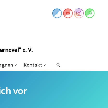
rneval" e. V.
agnen
Kontakt
ich vor