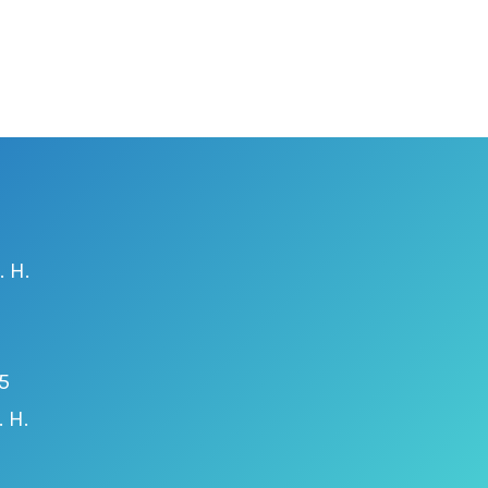
 H.
5
 H.