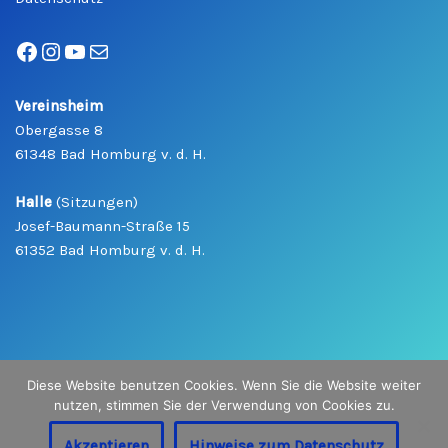
Vereinsheim
Obergasse 8
61348 Bad Homburg v. d. H.
Halle
(Sitzungen)
Josef-Baumann-Straße 15
61352 Bad Homburg v. d. H.
Diese Website benutzen Cookies. Wenn Sie die Website weiter
nutzen, stimmen Sie der Verwendung von Cookies zu.
Copyright
©
2026 Bad Homburger Karneval Gesellschaft
"Freunde des Carneval" e.V.
Akzeptieren
Hinweise zum Datenschutz